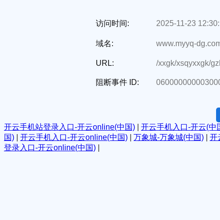
访问时间:
2025-11-23 12:30
域名:
www.myyq-dg.co
URL:
/xxgk/xsqyxxgk/gz
阻断事件 ID:
060000000003000
开云手机站登录入口-开云online(中国)
|
开云手机入口-开云(中
国)
|
开云手机入口-开云online(中国)
|
万象城-万象城(中国)
|
开
登录入口-开云online(中国)
|